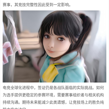
赛事，其竞技完整性因此受到一定影响。
电竞全球化进程中，签证仍是各战队面临的实际挑战。如何
为选手提供更稳定的参赛环境，需要赛事组织者与相关机构
持续沟通。期待未来能减少此类遗憾，让竞技场上的胜负纯