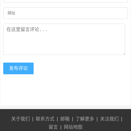
发布评论
关于我们
|
联系方式
|
邮箱
|
了解更多
|
关注我们
|
留言
|
网站地图