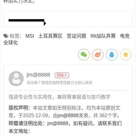
粹由实力决定。
标签：
MSI
土耳其赛区
签证问题
IW战队弃赛
电竞
全球化
jm@8888
创始人
突出每个游戏的独特竞技魅力与核心体验
强调专业性与实用性，兼顾赛事报道与技巧教学
版权声明：
本站文章如无特别标注，均为本站原创文
章，于2025-12-09，由
jm@8888
发表，共 362个字。
转载请注明出处：
jm@8888，如有疑问，请联系我们
本文地址：