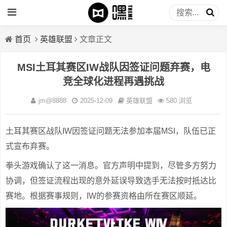
首页
英雄联盟
文章正文
MSI土耳其赛区IW战队因签证问题弃赛，电
竞全球化进程再遇挑战
jm@8888
2025-12-09
英雄联盟
580 浏览
土耳其赛区战队IW因签证问题无法参加本届MSI，队伍已正
式宣布弃赛。
拳头游戏确认了这一消息。官方声明中提到，尽管多方努力
协调，但签证流程出现的意外延误导致选手无法按时抵达比
赛地。根据赛事规则，IW的参赛资格由所在赛区顺延。