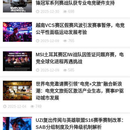
锋冠军系列赛战队获专业电竞硬件支持
698
2025-12-30
越南VCS赛区假赛风波引发赛事暂停，电竞
公平性面临运动发展考验
765
2025-12-09
MSI土耳其赛区IW战队因签证问题弃赛，电
竞全球化进程再遇挑战
585
2025-12-09
世界电竞邀请赛引领“电竞+文旅”融合新浪
潮：电竞文旅街区激活产业生态，赛事IP驱
动城市发展
749
2025-12-04
UZI复出传闻与英雄联盟S16赛季赛制改革：
SAB分组制度及升降级机制解析