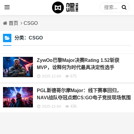
首页
CSGO
分类：
CSGO
ZywOo巴黎Major决赛Rating 1.52斩获
MVP，诠释何为时代最具决定性选手
675
2025-12-04
PGL斯德哥尔摩Major：线下赛事回归，
NAVI战队夺冠点燃CS:GO电子竞技现场氛围
436
2025-12-04