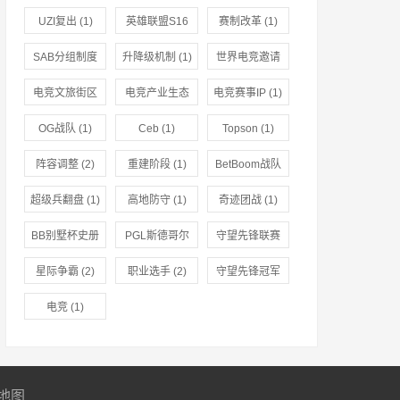
UZI复出
(1)
英雄联盟S16
赛制改革
(1)
赛季
(1)
SAB分组制度
升降级机制
(1)
世界电竞邀请
(1)
赛
(1)
电竞文旅街区
电竞产业生态
电竞赛事IP
(1)
(1)
(1)
OG战队
(1)
Ceb
(1)
Topson
(1)
阵容调整
(2)
重建阶段
(1)
BetBoom战队
(1)
超级兵翻盘
(1)
高地防守
(1)
奇迹团战
(1)
BB别墅杯史册
PGL斯德哥尔
守望先锋联赛
(1)
摩Major
(1)
(2)
星际争霸
(2)
职业选手
(2)
守望先锋冠军
系列赛
(2)
电竞
(1)
地图