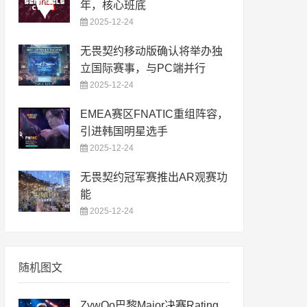
年，核心班底
2025-12-24
无畏契约移动版确认将举办独
立国际赛事，与PC端并行
2025-12-24
EMEA赛区FNATIC重组阵容，
引进韩国明星选手
2025-12-24
无畏契约冠军赛推出AR观赛功
能
2025-12-24
随机图文
ZywOo巴黎Major决赛Rating