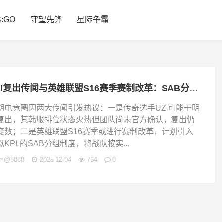
S:GO
守望先锋
星际争霸
UZI复出传闻与英雄联盟S16赛季赛制改革：SAB分组制度及升降级机制解析
期电竞圈因两大传闻引发热议：一是传奇选手UZI可能于明
复出，其韩服排位状态火热但团队尚未官方确认，复出仍
变数；二是英雄联盟S16赛季或进行赛制改革，计划引入
似KPL的SAB分组制度，将战队按实...
jm@8888
2025-12-04
764
0