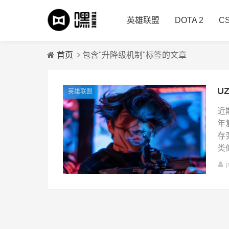
英雄联盟
DOTA 2
C
首页
包含"升降级机制"标签的文章
英雄联盟
近
年
存
类