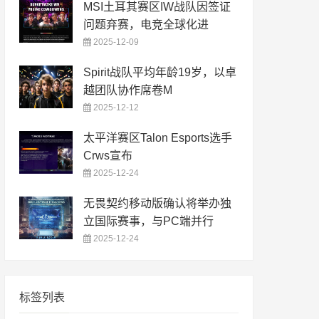
MSI土耳其赛区IW战队因签证
问题弃赛，电竞全球化进
2025-12-09
Spirit战队平均年龄19岁，以卓
越团队协作席卷M
2025-12-12
太平洋赛区Talon Esports选手
Crws宣布
2025-12-24
无畏契约移动版确认将举办独
立国际赛事，与PC端并行
2025-12-24
标签列表